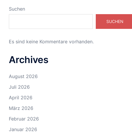
Suchen
SUCHEN
Es sind keine Kommentare vorhanden.
Archives
August 2026
Juli 2026
April 2026
März 2026
Februar 2026
Januar 2026