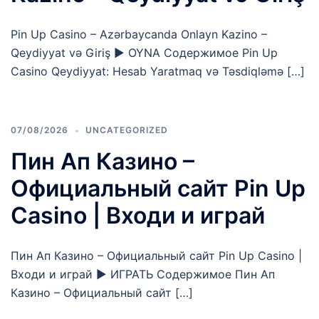
Pin Up Casino – Azərbaycanda Onlayn Kazino –
Qeydiyyat və Giriş ▶️ OYNA Содержимое Pin Up
Casino Qeydiyyat: Hesab Yaratmaq və Təsdiqləmə […]
07/08/2026
UNCATEGORIZED
Пин Ап Казино –
Официальный сайт Pin Up
Casino | Входи и играй
Пин Ап Казино – Официальный сайт Pin Up Casino |
Входи и играй ▶️ ИГРАТЬ Содержимое Пин Ап
Казино – Официальный сайт […]