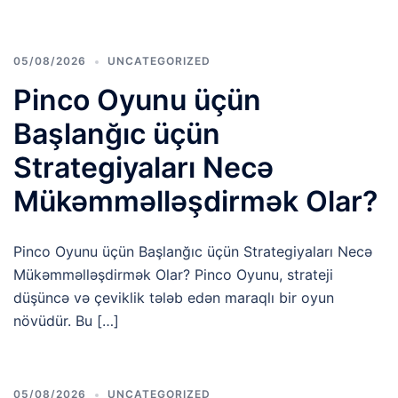
05/08/2026
UNCATEGORIZED
Pinco Oyunu üçün
Başlanğıc üçün
Strategiyaları Necə
Mükəmməlləşdirmək Olar?
Pinco Oyunu üçün Başlanğıc üçün Strategiyaları Necə
Mükəmməlləşdirmək Olar? Pinco Oyunu, strateji
düşüncə və çeviklik tələb edən maraqlı bir oyun
növüdür. Bu […]
05/08/2026
UNCATEGORIZED