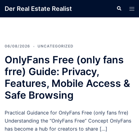
Zum
Der Real Estate Realist
Suchen
Men
Inhalt
ums
springen
06/08/2026
UNCATEGORIZED
OnlyFans Free (only fans
frre) Guide: Privacy,
Features, Mobile Access &
Safe Browsing
Practical Guidance for OnlyFans Free (only fans frre)
Understanding the “OnlyFans Free” Concept OnlyFans
has become a hub for creators to share […]