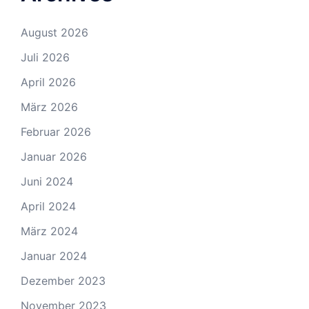
August 2026
Juli 2026
April 2026
März 2026
Februar 2026
Januar 2026
Juni 2024
April 2024
März 2024
Januar 2024
Dezember 2023
November 2023