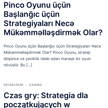
Pinco Oyunu üçün
Başlanğıc üçün
Strategiyaları Necə
Mükəmməlləşdirmək Olar?
Pinco Oyunu üçün Başlanğıc üçün Strategiyaları Necə
Mükəmməlləşdirmək Olar? Pinco Oyunu, strateji
düşüncə və çeviklik tələb edən maraqlı bir oyun
növüdür. Bu […]
05/08/2026
CASINO
Czas gry: Strategia dla
początkujących w