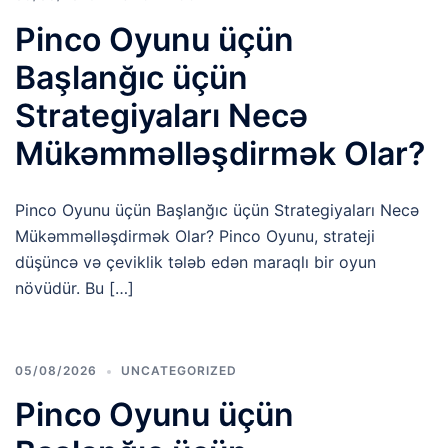
Pinco Oyunu üçün
Başlanğıc üçün
Strategiyaları Necə
Mükəmməlləşdirmək Olar?
Pinco Oyunu üçün Başlanğıc üçün Strategiyaları Necə
Mükəmməlləşdirmək Olar? Pinco Oyunu, strateji
düşüncə və çeviklik tələb edən maraqlı bir oyun
növüdür. Bu […]
05/08/2026
UNCATEGORIZED
Pinco Oyunu üçün