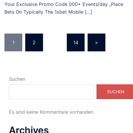
Your Exclusive Promo Code 000+ Events/day „Place
Bets On Typically The 1xbet Mobile […]
Seitennummerierung
1
2
…
14
>
der
Beiträge
Suchen
SUCHEN
Es sind keine Kommentare vorhanden.
Archives